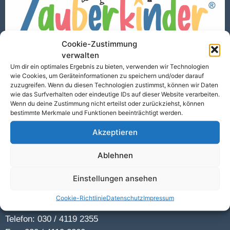
Cookie-Zustimmung
verwalten
Um dir ein optimales Ergebnis zu bieten, verwenden wir Technologien
wie Cookies, um Geräteinformationen zu speichern und/oder darauf
zuzugreifen. Wenn du diesen Technologien zustimmst, können wir Daten
wie das Surfverhalten oder eindeutige IDs auf dieser Website verarbeiten.
Home
Wenn du deine Zustimmung nicht erteilst oder zurückziehst, können
bestimmte Merkmale und Funktionen beeinträchtigt werden.
Wir über uns
Konzeption
Akzeptieren
Stellenangebote
Ablehnen
Freie Plätze
Einstellungen ansehen
Cookie-Richtlinie
Datenschutz
Impressum
KONTAKT
Telefon: 030 / 4119 2355